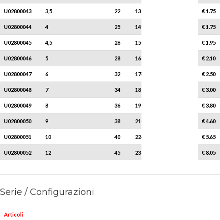
U02800043
3,5
22
131
20
€ 1.75
U02800044
4
25
141
20
€ 1.75
U02800045
4,5
26
150
20
€ 1.95
U02800046
5
28
160
20
€ 2.10
U02800047
6
32
174
20
€ 2.50
U02800048
7
34
185
10
€ 3.00
U02800049
8
36
197
10
€ 3.80
U02800050
9
38
210
10
€ 4.60
U02800051
10
40
224
10
€ 5.65
U02800052
12
45
238
10
€ 8.05
Serie / Configurazioni
Articoli