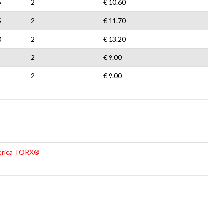
5
2
€ 10.60
5
2
€ 11.70
0
2
€ 13.20
2
€ 9.00
2
€ 9.00
sferica TORX®