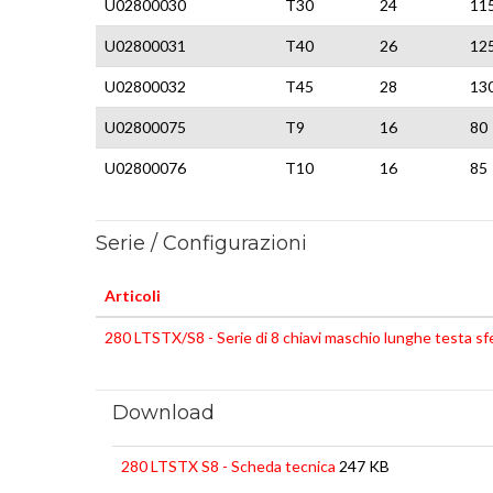
U02800030
T30
24
11
U02800031
T40
26
12
U02800032
T45
28
13
U02800075
T9
16
80
U02800076
T10
16
85
Serie / Configurazioni
Articoli
280 LTSTX/S8 - Serie di 8 chiavi maschio lunghe testa 
Download
280 LTSTX S8 - Scheda tecnica
247 KB