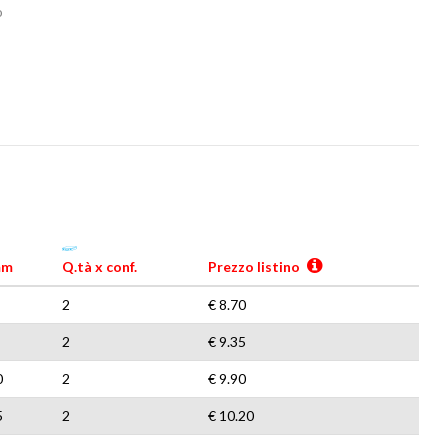
o
mm
Q.tà x conf.
Prezzo listino
2
€ 8.70
2
€ 9.35
0
2
€ 9.90
5
2
€ 10.20