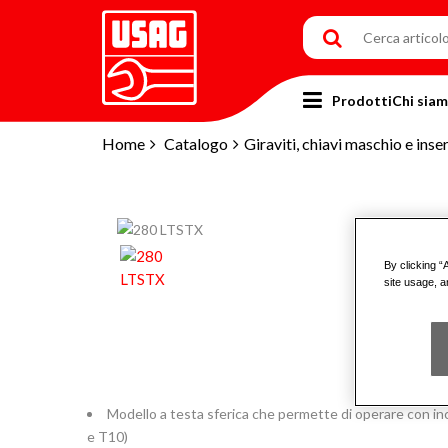
Prodotti
Chi sia
Home
Catalogo
Giraviti, chiavi maschio e inser
By clicking “
site usage, a
Modello a testa sferica che permette di operare con incl
e T10)