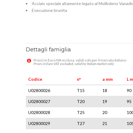
Acciaio speciale altamente legato al Molibdeno Vanadi
Esecuzione brunita
Dettagli famiglia
Prezzi in Euro IVA esclusa, validi solo per il mercato italiano
Prices in Euro VAT excluded, valid for Italian market only
Codice
n°
a mm
L 
U02800026
T15
18
90
U02800027
T20
19
95
U02800028
T25
20
10
U02800029
T27
21
10