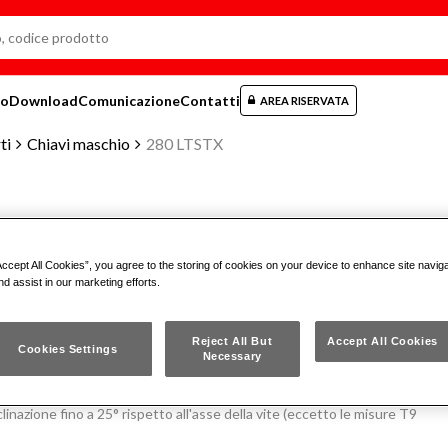
mo
Download
Comunicazione
Contatti
AREA RISERVATA
ti
Chiavi maschio
280 LTSTX
CHIAVI MASCHIO LUNGHE PIEGA
Accept All Cookies”, you agree to the storing of cookies on your device to enhance site navig
VITI CON IMPRONTA TORX®
nd assist in our marketing efforts.
280 LTSTX
Reject All But
Accept All Cookies
Cookies Settings
Necessary
inazione fino a 25° rispetto all'asse della vite (eccetto le misure T9