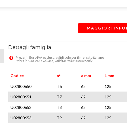
MAGGIORI INFO
Dettagli famiglia
Prezzi in Euro IVA esclusa, validi solo per il mercato italiano
Prices in Euro VAT excluded, valid for Italian market only
Codice
n°
a mm
L mm
U02800650
T6
62
125
U02800651
T7
62
125
U02800652
T8
62
125
U02800653
T9
62
125