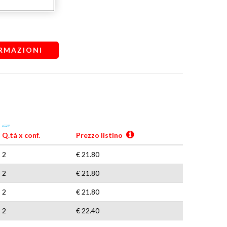
RMAZIONI
Q.tà x conf.
Prezzo listino
2
€ 21.80
2
€ 21.80
2
€ 21.80
2
€ 22.40