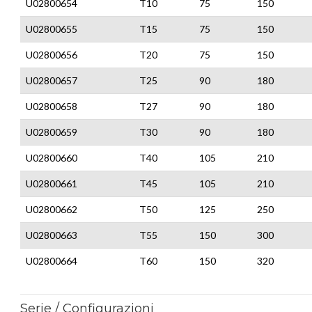
U02800654
T10
75
150
U02800655
T15
75
150
U02800656
T20
75
150
U02800657
T25
90
180
U02800658
T27
90
180
U02800659
T30
90
180
U02800660
T40
105
210
U02800661
T45
105
210
U02800662
T50
125
250
U02800663
T55
150
300
U02800664
T60
150
320
Serie / Configurazioni