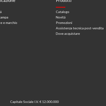
cazione
Prodotti
tá
Catalogo
stampa
Novitá
e e marchio
Promozioni
Assistenza tecnica post-vendita
Dove acquistare
Capitale Sociale I.V. € 12.000.000