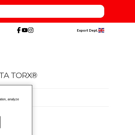
Export Dept.
NTA TORX®
ation, analyze