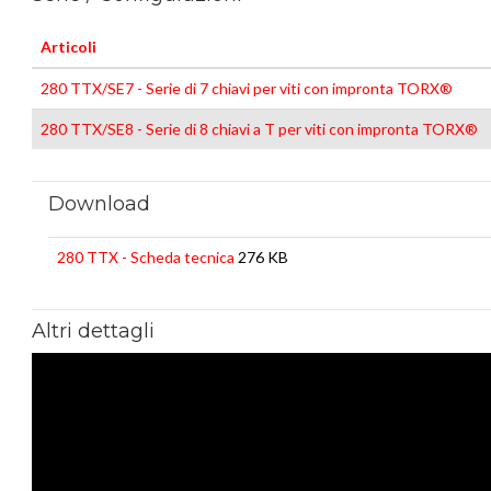
Articoli
280 TTX/SE7 - Serie di 7 chiavi per viti con impronta TORX®
280 TTX/SE8 - Serie di 8 chiavi a T per viti con impronta TORX®
Download
280 TTX - Scheda tecnica
276 KB
Altri dettagli