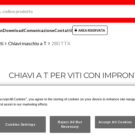
mo
Download
Comunicazione
Contatti
AREA RISERVATA
ti
Chiavi maschio a T
280 TTX
CHIAVI A T PER VITI CON IMPRO
280 TTX
Accept All Cookies”, you agree to the storing of cookies on your device to enhance site navig
nd assist in our marketing efforts.
Acciaio speciale altamente legato al Cromo Vanadio
Reject All But
Accept All Cookies
Esecuzione cromata con estremità brunite
Cookies Settings
Necessary