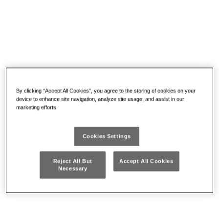
5003/285M
Da € 244
By clicking “Accept All Cookies”, you agree to the storing of cookies on your
device to enhance site navigation, analyze site usage, and assist in our
MATRIX - ASSORTIMENTO DI CHIAVI DI
marketing efforts.
MANOVRA (17 PZ)
Adatte per cassettiere 5000 C-D-E-F
Cookies Settings
Solo per cassetti
Reject All But
Accept All Cookies
DETTAGLI
Necessary