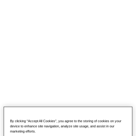
235 1/2 M/C16
Da € 239
ASSORTIMENTO IN CASSETTA MODULARE CON
BUSSOLE MACCHINA ESAGONALI (16 PEZZI)
Contenitore compatto in materiale plastico
Maniglia ergonomica integrata
Doppia clip di aggancio in metallo
Codice cassetta vuota:
U02359285Q
DETTAGLI
By clicking “Accept All Cookies”, you agree to the storing of cookies on your
device to enhance site navigation, analyze site usage, and assist in our
marketing efforts.