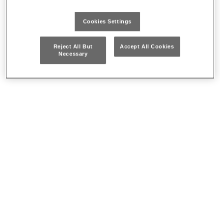
Cookies Settings
Reject All But
Accept All Cookies
Necessary
235 1/2 M/C21
Da € 320
ASSORTIMENTO IN CASSETTA DI ABS CON
BUSSOLE MACCHINA (18 PZ)