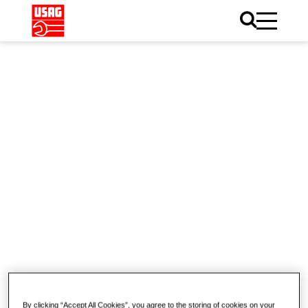
Home
Catalogo
Idraulica
Idraulica
Utensili per Sanitari
Tagliatubi
By clicking “Accept All Cookies”, you agree to the storing of cookies on your