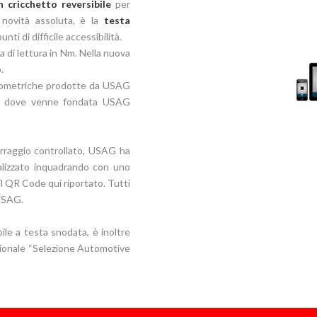
cricchetto reversibile
per
, novità assoluta, è la
testa
ti di difficile accessibilità.
a di lettura in Nm. Nella nuova
.
amometriche prodotte da USAG
se, dove venne fondata USAG
erraggio controllato, USAG ha
alizzato inquadrando con uno
l QR Code qui riportato. Tutti
 USAG.
le a testa snodata, è inoltre
ozionale “Selezione Automotive