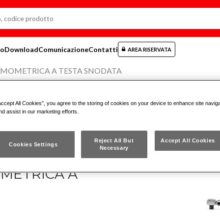
mo
Download
Comunicazione
Contatti
AREA RISERVATA
AMOMETRICA A TESTA SNODATA
Accept All Cookies”, you agree to the storing of cookies on your device to enhance site navig
nd assist in our marketing efforts.
Reject All But
Accept All Cookies
Cookies Settings
Necessary
METRICA A