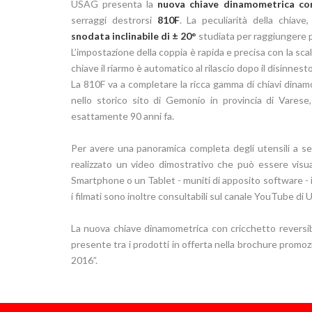
USAG presenta la
nuova chiave dinamometrica con 
serraggi destrorsi
810F
. La peculiarità della chiave
snodata inclinabile di ± 20°
studiata per raggiungere pun
L’impostazione della coppia è rapida e precisa con la scal
chiave il riarmo è automatico al rilascio dopo il disinnesto
La 810F va a completare la ricca gamma di chiavi din
nello storico sito di Gemonio in provincia di Vare
esattamente 90 anni fa.
Per avere una panoramica completa degli utensili a s
realizzato un video dimostrativo che può essere visu
Smartphone o un Tablet - muniti di apposito software - i
i filmati sono inoltre consultabili sul canale YouTube di
La nuova chiave dinamometrica con cricchetto reversibi
presente tra i prodotti in offerta nella brochure prom
2016”.