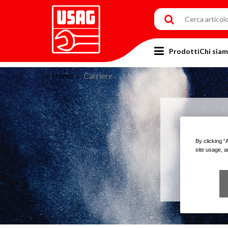
Prodotti
Chi sia
Home
Carriere
By clicking “
site usage, a