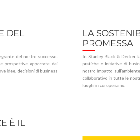
E DEL
LA SOSTENIB
PROMESSA
tegrante del nostro successo.
In Stanley Black & Decker la
se prospettive apportate dai
pratiche e iniziative di busi
ove idee, decisioni di business
nostro impatto sull'ambiente
collaborativo in tutte le nostr
luoghi in cui operiamo.
 È IL