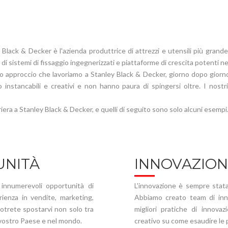
Black & Decker è l'azienda produttrice di attrezzi e utensili più grande
 sistemi di fissaggio ingegnerizzati e piattaforme di crescita potenti nell
to approccio che lavoriamo a Stanley Black & Decker, giorno dopo giorno
nstancabili e creativi e non hanno paura di spingersi oltre. I nostri
iera a Stanley Black & Decker, e quelli di seguito sono solo alcuni esempi
UNITÀ
INNOVAZION
 innumerevoli opportunità di
L'innovazione è sempre stata
erienza in vendite, marketing,
Abbiamo creato team di innov
Potrete spostarvi non solo tra
migliori pratiche di innova
 vostro Paese e nel mondo.
creativo su come esaudire le 