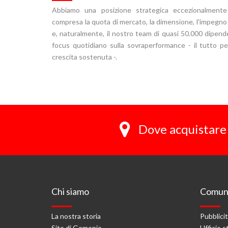
Abbiamo una posizione strategica eccezionalmente
compresa la quota di mercato, la dimensione, l'impegno 
e, naturalmente, il nostro team di quasi 50.000 dipend
focus quotidiano sulla sovraperformance - il tutto p
crescita sostenuta -.
Dove acquistare 
Chi siamo
Comuni
La nostra storia
Pubblici
Sito di Gemonio
Ufficio 