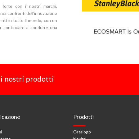
 forte con i nostri marchi,
nei confronti dell'innovazione
enti in tutto il mondo, con un
er continuare a condurre una
i nostri prodotti
cazione
Prodotti
tá
Catalogo
stampa
Novitá