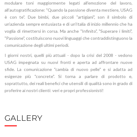
modulare toni maggiormente legati all'emozione del lavoro,
all'autogratificazione: "Quando la passione diventa mestiere, USAG
è con te". Due bimbi, due piccoli "artigiani", son il simbolo di
un'azienda sempre entusiasta e di un'Italia di inizio millennio che ha
voglia di rimettersi in corsa. Ma anche "Infinito", "Superare i limiti",
"Passione", costituiscono nuovi linguaggi che contraddistinguono la
comunicazione degli ultimi periodi.
I giorni nostri, quelli più attuali - dopo la crisi del 2008 - vedono
USAG impegnata su nuovi fronti e aperta ad affrontare nuove
sfide. La comunicazione "cambia di nuovo pelle" e si adatta ad
esigenze più "concrete". Si torna a parlare di prodotto e,
soprattutto, dei reali benefici che utensili di qualità sono in grado di
proferire ai nostri clienti: veri e propri professionisti!
GALLERY