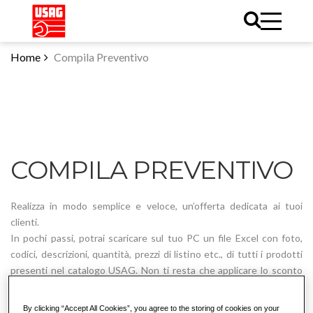
Home
Compila Preventivo
COMPILA PREVENTIVO
Realizza in modo semplice e veloce, un’offerta dedicata ai tuoi
clienti.
In pochi passi, potrai scaricare sul tuo PC un file Excel con foto,
codici, descrizioni, quantità, prezzi di listino etc., di tutti i prodotti
presenti nel catalogo USAG. Non ti resta che applicare lo sconto
desiderato ed il gioco è fatto!
Inserisci il PIN che hai ricevuto per accedere al sistema.
By clicking “Accept All Cookies”, you agree to the storing of cookies on your