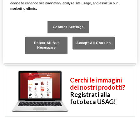
device to enhance site navigation, analyze site usage, and assist in our
marketing efforts.
PIN smarrito? Richiedicelo inviando una e-mail a info.mv@usag.it
Cookies Settings
Reject All But
Accept All Cookies
Pin
Necessary
Cerchi le immagini
dei nostri prodotti?
Registrati alla
fototeca USAG!