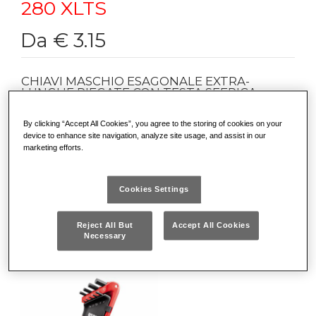
280 XLTS
Da € 3.15
CHIAVI MASCHIO ESAGONALE EXTRA-
LUNGHE PIEGATE CON TESTA SFERICA
Per viti con esagono incassato
By clicking “Accept All Cookies”, you agree to the storing of cookies on your
Modello che permette di operare con inclinazioni fino a 25°
device to enhance site navigation, analyze site usage, and assist in our
rispetto all'asse della vite
marketing efforts.
Acciaio speciale altamente legato al Cromo Vanadio
Altro
Esecuzione brunita
Cookies Settings
DETTAGLI
Reject All But
Accept All Cookies
Necessary