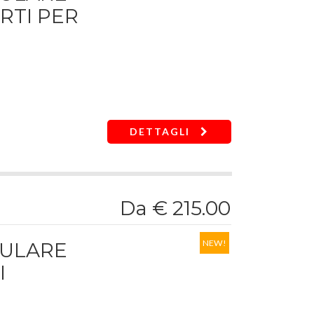
RTI PER
i sgancio della bussola
DETTAGLI
 mm
Da € 215.00
NEW!
DULARE
I