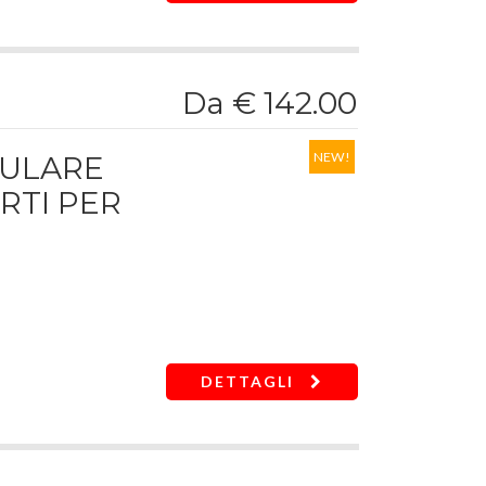
19-21-22-24-27-30-32 mm
Da € 142.00
NEW!
DULARE
RTI PER
 di sgancio della bussola
DETTAGLI
7-18-19-20-21-22-3-24-25-26-27-28-29-30-32
19-21-22-24