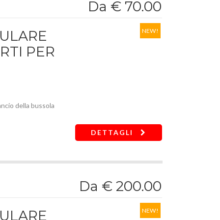
Da € 70.00
NEW!
DULARE
RTI PER
ncio della bussola
DETTAGLI
14 mm
Da € 200.00
NEW!
DULARE