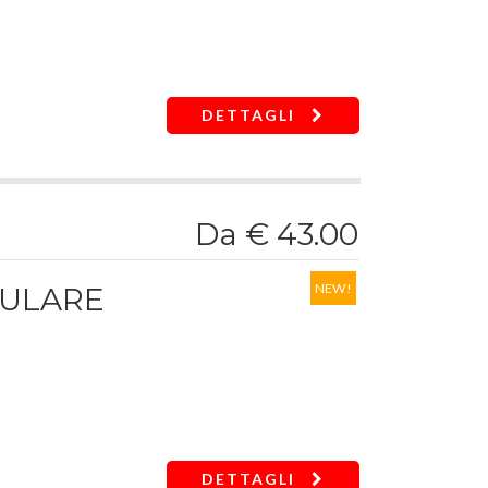
sgancio della bussola
20-21-22-24-27-30-32 mm
DETTAGLI
14 mm
Da € 43.00
NEW!
DULARE
DETTAGLI