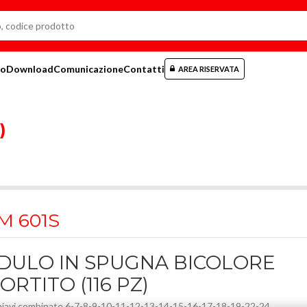
mo
Download
Comunicazione
Contatti
AREA RISERVATA
)
 M 601S
DULO IN SPUGNA BICOLORE
ORTITO (116 PZ)
iavi combinate 6-7-8-9-10-11-12-13-14-15-16-17-18-19-22-24