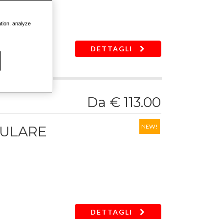
ation, analyze
14
DETTAGLI
Da € 113.00
NEW!
DULARE
19-20-21-22-24-27-30-32
ncio della bussola
DETTAGLI