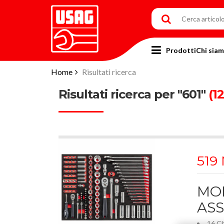
Prodotti
Chi sia
Home
Risultati ricerca
Risultati ricerca per "601"
(12
519
MO
ASS
16 Ch