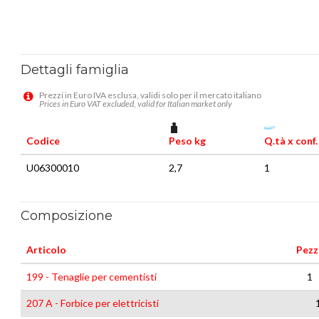
Dettagli famiglia
Prezzi in Euro IVA esclusa, validi solo per il mercato italiano
Prices in Euro VAT excluded, valid for Italian market only
Codice
Peso kg
Q.tà x conf.
U06300010
2,7
1
Composizione
Articolo
Pezz
199 - Tenaglie per cementisti
1
207 A - Forbice per elettricisti