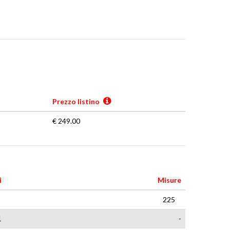
Prezzo listino
€ 249.00
i
Misure
225
1
-