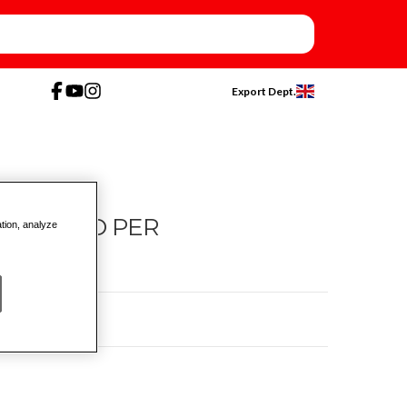
Export Dept.
RTIMENTO PER
ation, analyze