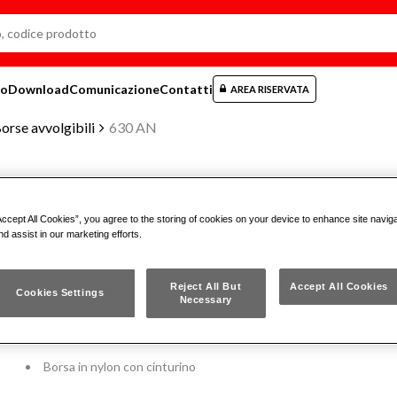
mo
Download
Comunicazione
Contatti
AREA RISERVATA
orse avvolgibili
630 AN
BORSA AVVOLGIBILE CON ASSO
Accept All Cookies”, you agree to the storing of cookies on your device to enhance site navig
nd assist in our marketing efforts.
MANUTENZIONE CASA (19 PZ)
Reject All But
Accept All Cookies
Cookies Settings
630 AN
Necessary
Borsa in nylon con cinturino