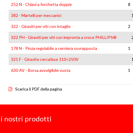
252 N - Chiavi a forchetta doppie
8
382 - Martelli per meccanici
322 - Giraviti per viti con intaglio
2
322 PH - Giraviti per viti con impronta a croce PHILLIPS®
178 N - Pinza regolabile a cerniera sovrapposta
1
321 F - Giravite cercafase 110÷250V
630 AV - Borsa avvolgibile vuota
1
Scarica il PDF della pagina
i nostri prodotti