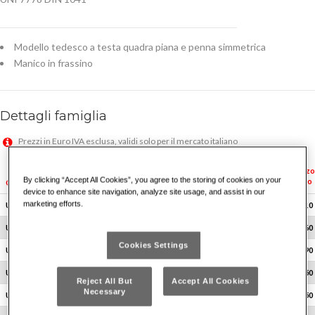
Modello tedesco a testa quadra piana e penna simmetrica
Manico in frassino
Dettagli famiglia
Prezzi in Euro IVA esclusa, validi solo per il mercato italiano
Prices in Euro VAT excluded, valid for Italian market only
Prezzo
By clicking “Accept All Cookies”, you agree to the storing of cookies on your
listino
gr
Q.tà x conf.
Codice
c mm
L mm
device to enhance site navigation, analyze site usage, and assist in our
marketing efforts.
U03820002
100
82
260
8
€ 12.10
U03820004
200
95
280
8
€ 12.60
Cookies Settings
U03820006
300
105
300
8
€ 13.90
U03820007
400
112
310
8
€ 16.50
Reject All But
Accept All Cookies
Necessary
U03820008
500
118
320
8
€ 18.50