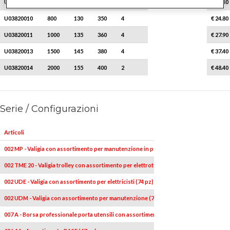
U03820009
600
122
330
4
€ 21.40
U03820010
800
130
350
4
€ 24.80
U03820011
1000
135
360
4
€ 27.90
U03820013
1500
145
380
4
€ 37.40
U03820014
2000
155
400
2
€ 48.40
Serie / Configurazioni
Articoli
002 MP - Valigia con assortimento per manutenzione in pollici (174 pz)
002 TME 20 - Valigia trolley con assortimento per elettrotecnica (20 pz)
002 UDE - Valigia con assortimento per elettricisti (74 pz)
002 UDM - Valigia con assortimento per manutenzione (74 pz)
007 A - Borsa professionale porta utensili con assortimento (32 pz)