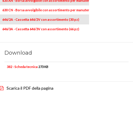
630 AN - Borsa avvolgibile con assortimento per manutenzione casa (19 pz)
630 CN - Borsa avvolgibile con assortimento per manutenzione auto (18 pz)
646/2A - Cassetta 646/2V con assortimento (30 pz)
646/3A - Cassetta 646/3V con assortimento (66 pz)
Download
382 - Scheda tecnica
273 KB
Scarica il PDF della pagina