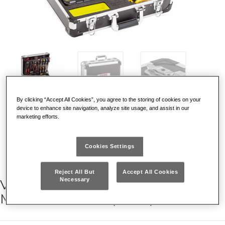
By clicking “Accept All Cookies”, you agree to the storing of cookies on your
device to enhance site navigation, analyze site usage, and assist in our
marketing efforts.
Cookies Settings
Reject All But
Accept All Cookies
VALIGIA CON ASSORTIMENTO PER
Necessary
MANUTENZIONE (74 PZ)