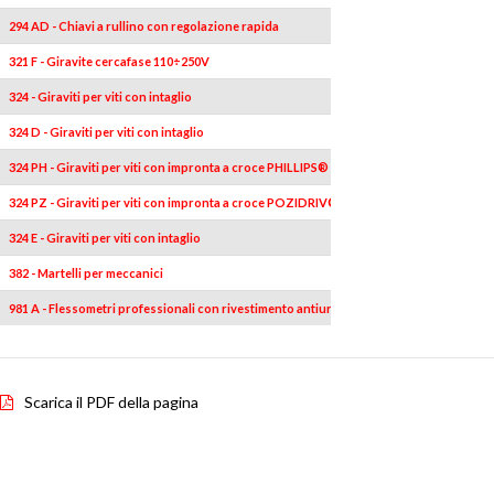
294 AD - Chiavi a rullino con regolazione rapida
1
321 F - Giravite cercafase 110÷250V
1
324 - Giraviti per viti con intaglio
4
324 D - Giraviti per viti con intaglio
1
324 PH - Giraviti per viti con impronta a croce PHILLIPS®
2
324 PZ - Giraviti per viti con impronta a croce POZIDRIV®-SUPADRIV®
2
324 E - Giraviti per viti con intaglio
1
382 - Martelli per meccanici
1
981 A - Flessometri professionali con rivestimento antiurto
1
Scarica il PDF della pagina