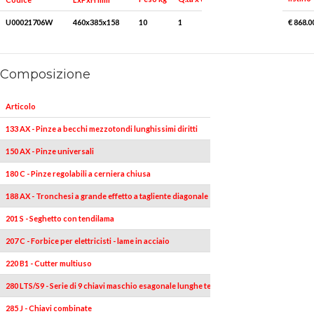
U00021706W
460x385x158
10
1
€ 868.0
Composizione
Articolo
Pezzi
133 AX - Pinze a becchi mezzotondi lunghissimi diritti
1
150 AX - Pinze universali
1
180 C - Pinze regolabili a cerniera chiusa
1
188 AX - Tronchesi a grande effetto a tagliente diagonale
1
201 S - Seghetto con tendilama
1
207 C - Forbice per elettricisti - lame in acciaio
1
220 B1 - Cutter multiuso
1
280 LTS/S9 - Serie di 9 chiavi maschio esagonale lunghe testa sferica
9
285 J - Chiavi combinate
12