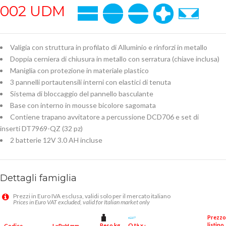
002 UDM
Valigia con struttura in profilato di Alluminio e rinforzi in metallo
Doppia cerniera di chiusura in metallo con serratura (chiave inclusa)
Maniglia con protezione in materiale plastico
3 pannelli portautensili interni con elastici di tenuta
Sistema di bloccaggio del pannello basculante
Base con interno in mousse bicolore sagomata
Contiene trapano avvitatore a percussione DCD706 e set di
inserti DT7969-QZ (32 pz)
2 batterie 12V 3.0 AH incluse
Dettagli famiglia
Prezzi in Euro IVA esclusa, validi solo per il mercato italiano
Prices in Euro VAT excluded, valid for Italian market only
Prezzo
listino
Peso kg
Q.tà x conf.
Codice
LxPxH mm