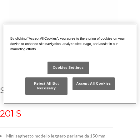
By clicking “Accept All Cookies”, you agree to the storing of cookies on your
device to enhance site navigation, analyze site usage, and assist in our
marketing efforts.
Cookies Settings
Reject All But
Accept All Cookies
SEGHETTO CON TENDILAMA
Necessary
201 S
Mini seghetto modello leggero per lame da 150 mm