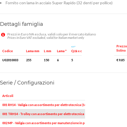
Fornito con lama in acciaio Super Rapido (32 denti per pollice)
Dettagli famiglia
Prezzi in Euro IVA esclusa, validi solo per il mercato italiano
Prices in Euro VAT excluded, valid for Italian market only
Prezzo
listino
Q.tà x conf.
Codice
Lama mm
L mm
Lama "
U02010003
255
150
6
5
€ 9.85
Serie / Configurazioni
Articoli
001 RH14 - Valigia con assortimento per elettrotecnica (14 pz)
001 TRH14 - Trolley con assortimento per elettrotecnica (14 pz)
002 MP - Valigia con assortimento per manutenzione in pollici (174 pz)