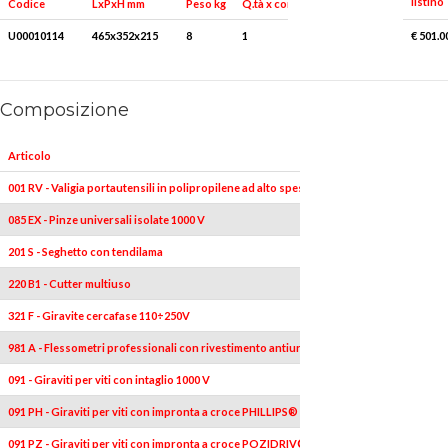
listino
Peso kg
Q.tà x conf.
Codice
LxPxH mm
U00010114
465x352x215
8
1
€ 501.0
Composizione
Articolo
001 RV - Valigia portautensili in polipropilene ad alto spessore (vuota)
085 EX - Pinze universali isolate 1000 V
201 S - Seghetto con tendilama
220 B1 - Cutter multiuso
321 F - Giravite cercafase 110÷250V
981 A - Flessometri professionali con rivestimento antiurto
091 - Giraviti per viti con intaglio 1000 V
091 PH - Giraviti per viti con impronta a croce PHILLIPS® 1000 V
091 PZ - Giraviti per viti con impronta a croce POZIDRIV® - SUPADRIV® 1000 V