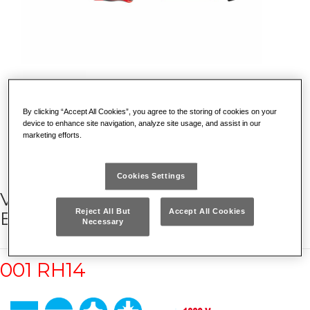
By clicking “Accept All Cookies”, you agree to the storing of cookies on your
device to enhance site navigation, analyze site usage, and assist in our
marketing efforts.
Cookies Settings
VALIGIA CON ASSORTIMENTO PER
Reject All But
Accept All Cookies
ELETTROTECNICA (14 PZ)
Necessary
001 RH14