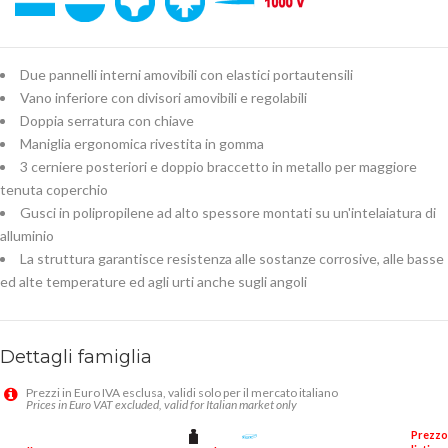
Due pannelli interni amovibili con elastici portautensili
Vano inferiore con divisori amovibili e regolabili
Doppia serratura con chiave
Maniglia ergonomica rivestita in gomma
3 cerniere posteriori e doppio braccetto in metallo per maggiore
tenuta coperchio
Gusci in polipropilene ad alto spessore montati su un'intelaiatura di
alluminio
La struttura garantisce resistenza alle sostanze corrosive, alle basse
ed alte temperature ed agli urti anche sugli angoli
Dettagli famiglia
Prezzi in Euro IVA esclusa, validi solo per il mercato italiano
Prices in Euro VAT excluded, valid for Italian market only
Prezzo