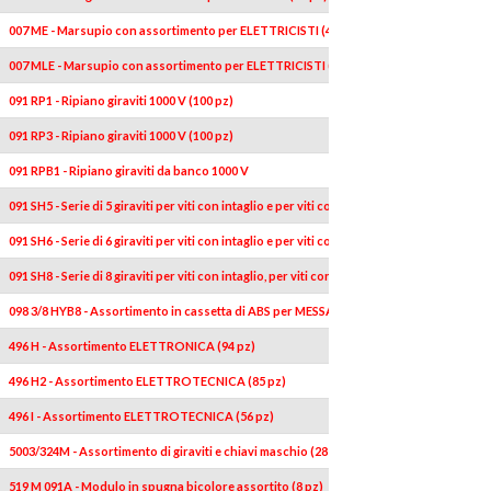
007 ME - Marsupio con assortimento per ELETTRICISTI (4 pz)
007 MLE - Marsupio con assortimento per ELETTRICISTI (7 pz)
091 RP1 - Ripiano giraviti 1000 V (100 pz)
091 RP3 - Ripiano giraviti 1000 V (100 pz)
091 RPB1 - Ripiano giraviti da banco 1000 V
091 SH5 - Serie di 5 giraviti per viti con intaglio e per viti con impronta a croce PHILLI
091 SH6 - Serie di 6 giraviti per viti con intaglio e per viti con impronta a croce PHILLI
091 SH8 - Serie di 8 giraviti per viti con intaglio, per viti con impronta a croce PHI
098 3/8 HYB8 - Assortimento in cassetta di ABS per MESSA IN SICUREZZA AUTO IBRI
496 H - Assortimento ELETTRONICA (94 pz)
496 H2 - Assortimento ELETTROTECNICA (85 pz)
496 I - Assortimento ELETTROTECNICA (56 pz)
5003/324M - Assortimento di giraviti e chiavi maschio (28 pz)
519 M 091A - Modulo in spugna bicolore assortito (8 pz)