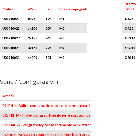
Prezzo
listino
Q.tà x conf.
Codice
n°xa
L mm
Misura impugnatura
U00910023
0x75
179
M1
5
€ 8.25
U00910025
1x100
209
M2
5
€ 9.95
U00910027
2x125
245
M3
5
€ 12.10
U00910029
3x150
275
M4
5
€ 16.10
U00910031
4x200
325
M4
1
€ 20.10
Serie / Configurazioni
Articoli
001 RH14 - Valigia con assortimento per elettrotecnica (14 pz)
001 TRH14 - Trolley con assortimento per elettrotecnica (14 pz)
002 TME 20 - Valigia trolley con assortimento per elettrotecnica (20 pz)
002 UDE - Valigia con assortimento per elettricisti (74 pz)