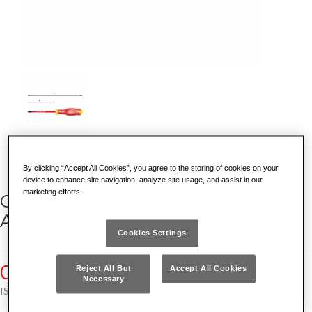
By clicking “Accept All Cookies”, you agree to the storing of cookies on your
device to enhance site navigation, analyze site usage, and assist in our
marketing efforts.
GIRAVITI PER VITI CON IMPRONTA
A CROCE PHILLIPS® 1000 V
Cookies Settings
091 PH
Reject All But
Accept All Cookies
Necessary
ISO 8764 EN 60900