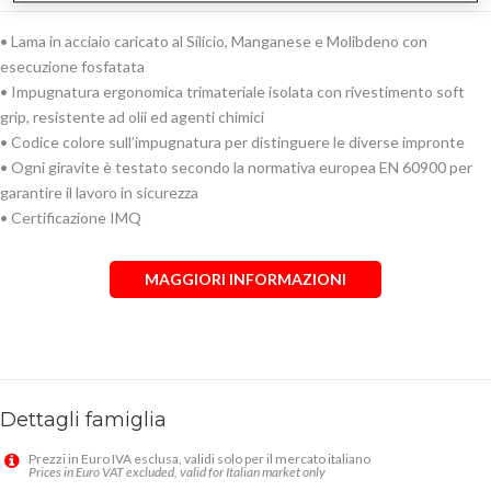
• Lama in acciaio caricato al Silicio, Manganese e Molibdeno con
esecuzione fosfatata
• Impugnatura ergonomica trimateriale isolata con rivestimento soft
grip, resistente ad olii ed agenti chimici
• Codice colore sull’impugnatura per distinguere le diverse impronte
• Ogni giravite è testato secondo la normativa europea EN 60900 per
garantire il lavoro in sicurezza
• Certificazione IMQ
MAGGIORI INFORMAZIONI
Dettagli famiglia
Prezzi in Euro IVA esclusa, validi solo per il mercato italiano
Prices in Euro VAT excluded, valid for Italian market only