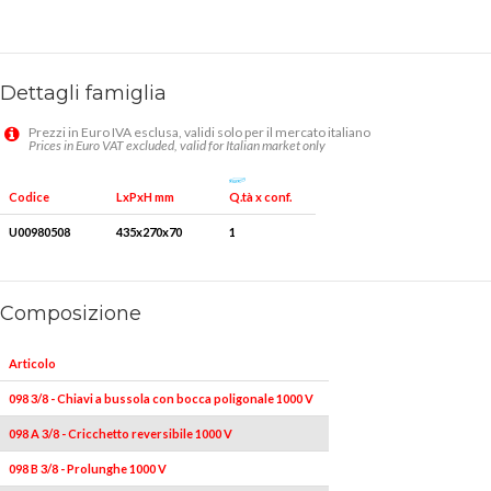
Dettagli famiglia
Prezzi in Euro IVA esclusa, validi solo per il mercato italiano
Prices in Euro VAT excluded, valid for Italian market only
Q.tà x conf.
Codice
LxPxH mm
U00980508
435x270x70
1
Composizione
Articolo
Pezzi
M
098 3/8 - Chiavi a bussola con bocca poligonale 1000 V
3
8-10
098 A 3/8 - Cricchetto reversibile 1000 V
1
098 B 3/8 - Prolunghe 1000 V
1