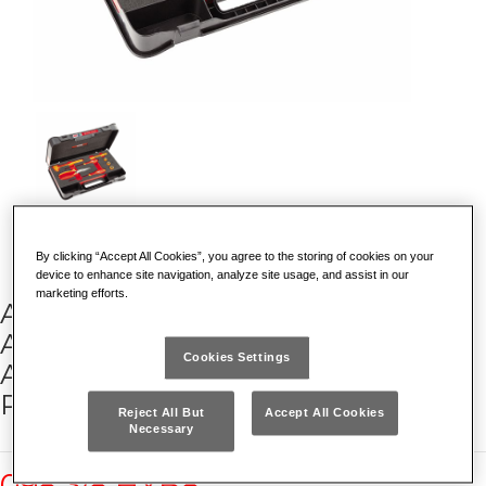
By clicking “Accept All Cookies”, you agree to the storing of cookies on your
device to enhance site navigation, analyze site usage, and assist in our
marketing efforts.
ASSORTIMENTO IN CASSETTA DI
ABS PER MESSA IN SICUREZZA
Cookies Settings
AUTO IBRIDE ED ELETTRICHE (8
PZ)
Reject All But
Accept All Cookies
Necessary
098 3/8 HYB8