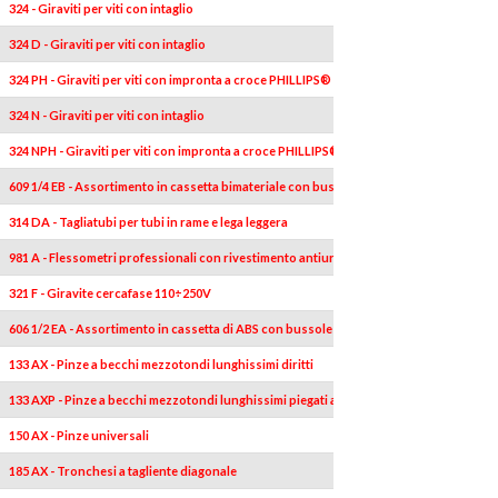
324 - Giraviti per viti con intaglio
324 D - Giraviti per viti con intaglio
324 PH - Giraviti per viti con impronta a croce PHILLIPS®
324 N - Giraviti per viti con intaglio
324 NPH - Giraviti per viti con impronta a croce PHILLIPS®
609 1/4 EB - Assortimento in cassetta bimateriale con bussole esagonali ed inserti per 
314 DA - Tagliatubi per tubi in rame e lega leggera
981 A - Flessometri professionali con rivestimento antiurto
321 F - Giravite cercafase 110÷250V
606 1/2 EA - Assortimento in cassetta di ABS con bussole esagonali (23 pz)
133 AX - Pinze a becchi mezzotondi lunghissimi diritti
133 AXP - Pinze a becchi mezzotondi lunghissimi piegati a 45°
150 AX - Pinze universali
185 AX - Tronchesi a tagliente diagonale