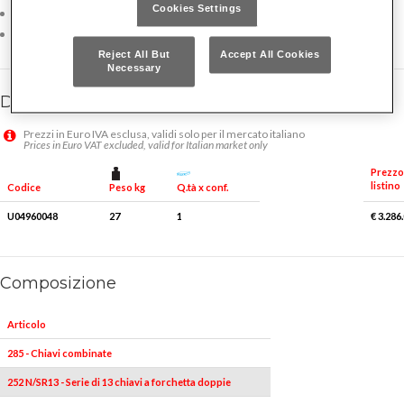
Cookies Settings
Fornito con ganci e supporti per armadi 502
Fornito senza termoformati in plastica
Reject All But
Accept All Cookies
Necessary
Dettagli famiglia
Prezzi in Euro IVA esclusa, validi solo per il mercato italiano
Prices in Euro VAT excluded, valid for Italian market only
Prezzo
listino
Peso kg
Q.tà x conf.
Codice
U04960048
27
1
€ 3.286
Composizione
Articolo
285 - Chiavi combinate
252 N/SR13 - Serie di 13 chiavi a forchetta doppie