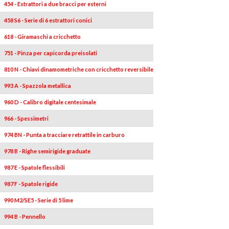
454 - Estrattori a due bracci per esterni
458 S6 - Serie di 6 estrattori conici
618 - Giramaschi a cricchetto
751 - Pinza per capicorda preisolati
810 N - Chiavi dinamometriche con cricchetto reversibile
993 A - Spazzola metallica
960 D - Calibro digitale centesimale
966 - Spessimetri
974 BN - Punta a tracciare retrattile in carburo
978 B - Righe semirigide graduate
987 E - Spatole flessibili
987 F - Spatole rigide
990 M2/SE5 - Serie di 5 lime
994 B - Pennello