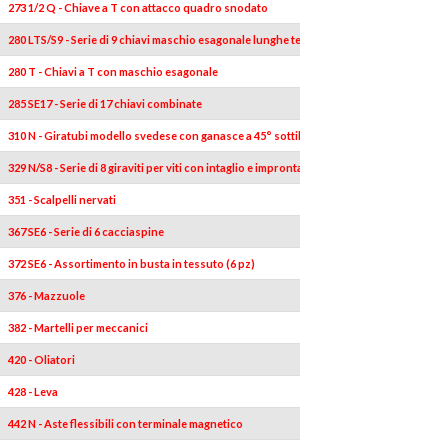
273 1/2 Q - Chiave a T con attacco quadro snodato
280 LTS/S9 - Serie di 9 chiavi maschio esagonale lunghe testa sferica
280 T - Chiavi a T con maschio esagonale
285 SE17 - Serie di 17 chiavi combinate
310 N - Giratubi modello svedese con ganasce a 45° sottili e sagomate
329 N/S8 - Serie di 8 giraviti per viti con intaglio e impronta a croce PHILLIPS®
351 - Scalpelli nervati
367 SE6 - Serie di 6 cacciaspine
372 SE6 - Assortimento in busta in tessuto (6 pz)
376 - Mazzuole
382 - Martelli per meccanici
420 - Oliatori
428 - Leva
442 N - Aste flessibili con terminale magnetico