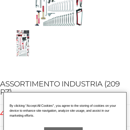
ASSORTIMENTO INDUSTRIA (209
PZ)
By clicking “Accept All Cookies”, you agree to the storing of cookies on your
496 E7
device to enhance site navigation, analyze site usage, and assist in our
marketing efforts.