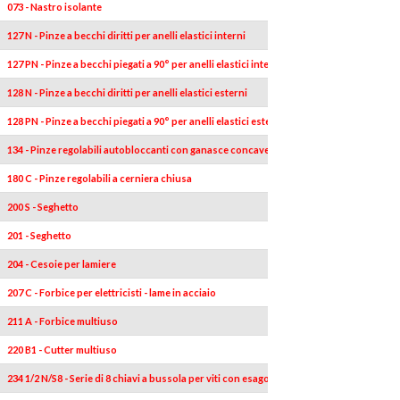
073 - Nastro isolante
127 N - Pinze a becchi diritti per anelli elastici interni
127 PN - Pinze a becchi piegati a 90° per anelli elastici interni
128 N - Pinze a becchi diritti per anelli elastici esterni
128 PN - Pinze a becchi piegati a 90° per anelli elastici esterni
134 - Pinze regolabili autobloccanti con ganasce concave
180 C - Pinze regolabili a cerniera chiusa
200 S - Seghetto
201 - Seghetto
204 - Cesoie per lamiere
207 C - Forbice per elettricisti - lame in acciaio
211 A - Forbice multiuso
220 B1 - Cutter multiuso
234 1/2 N/S8 - Serie di 8 chiavi a bussola per viti con esagono incassato