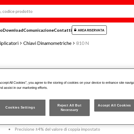
mo
Download
Comunicazione
Contatti
AREA RISERVATA
plicatori
Chiavi Dinamometriche
810 N
CHIAVI DINAMOMETRICHE CON C
Accept All Cookies”, you agree to the storing of cookies on your device to enhance site navig
nd assist in our marketing efforts.
810 N
ISO 6789
Reject All But
Accept All Cookies
Cookies Settings
Necessary
Modello a coppia regolabile per serraggi destrorsi
Precisione ±4% del valore di coppia impostato