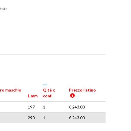
stata
ro maschio
Q.tà x
Prezzo listino
L mm
conf.
197
1
€ 243.00
290
1
€ 243.00