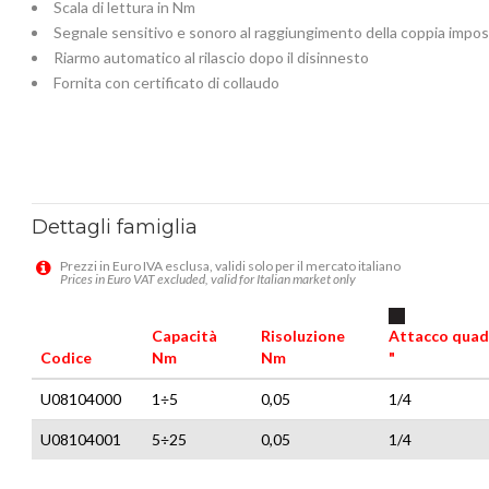
Scala di lettura in Nm
Segnale sensitivo e sonoro al raggiungimento della coppia impo
Riarmo automatico al rilascio dopo il disinnesto
Fornita con certificato di collaudo
Dettagli famiglia
Prezzi in Euro IVA esclusa, validi solo per il mercato italiano
Prices in Euro VAT excluded, valid for Italian market only
Capacità
Risoluzione
Attacco quad
Codice
Nm
Nm
"
U08104000
1÷5
0,05
1/4
U08104001
5÷25
0,05
1/4