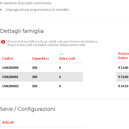
in lamiera d'acciaio verniciata
Impugnatura ergonomica in metallo
Dettagli famiglia
Prezzi in Euro IVA esclusa, validi solo per il mercato italiano
Prices in Euro VAT excluded, valid for Italian market only
Prezzo
listino
Q.tà x conf.
Codice
Capacità cc
U04200000
200
4
€ 12.40
U04200001
300
4
€ 13.40
U04200002
500
4
€ 14.10
Serie / Configurazioni
Articoli