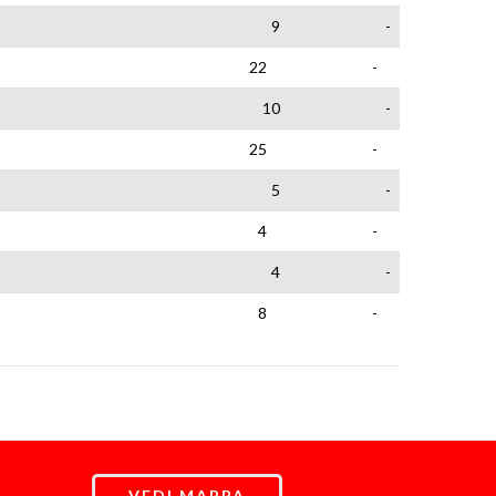
9
-
22
-
10
-
25
-
5
-
4
-
4
-
8
-
VEDI MAPPA