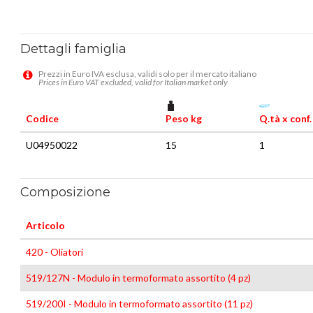
Dettagli famiglia
Prezzi in Euro IVA esclusa, validi solo per il mercato italiano
Prices in Euro VAT excluded, valid for Italian market only
Codice
Peso kg
Q.tà x conf.
U04950022
15
1
Composizione
Articolo
420 - Oliatori
519/127N - Modulo in termoformato assortito (4 pz)
519/200I - Modulo in termoformato assortito (11 pz)