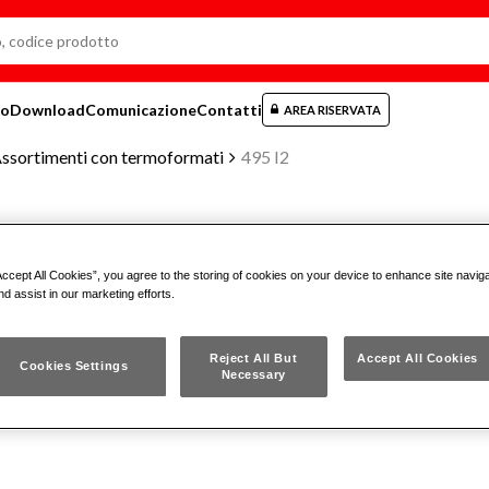
mo
Download
Comunicazione
Contatti
AREA RISERVATA
ssortimenti con termoformati
495 I2
ASSORTIMENTO INDUSTRIA (103 P
Accept All Cookies”, you agree to the storing of cookies on your device to enhance site navig
nd assist in our marketing efforts.
495 I2
Reject All But
Accept All Cookies
Cookies Settings
Necessary
Fornito con termoformati in plastica