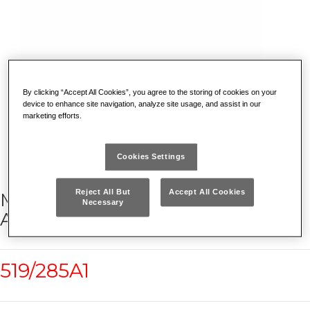
By clicking “Accept All Cookies”, you agree to the storing of cookies on your
device to enhance site navigation, analyze site usage, and assist in our
marketing efforts.
Cookies Settings
Reject All But
Accept All Cookies
MODULO IN TERMOFORMATO
Necessary
ASSORTITO (25 PZ)
519/285A1