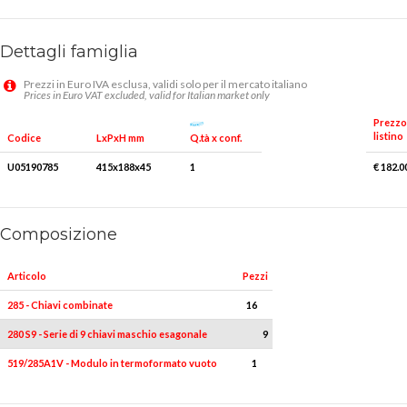
Dettagli famiglia
Prezzi in Euro IVA esclusa, validi solo per il mercato italiano
Prices in Euro VAT excluded, valid for Italian market only
Prezzo
listino
Q.tà x conf.
Codice
LxPxH mm
U05190785
415x188x45
1
€ 182.0
Composizione
Articolo
Pezzi
285 - Chiavi combinate
16
6-7-8-9-10-11-12-13-14-15
280 S9 - Serie di 9 chiavi maschio esagonale
9
1
519/285A1V - Modulo in termoformato vuoto
1