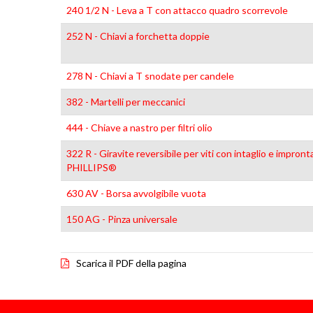
240 1/2 N - Leva a T con attacco quadro scorrevole
252 N - Chiavi a forchetta doppie
278 N - Chiavi a T snodate per candele
382 - Martelli per meccanici
444 - Chiave a nastro per filtri olio
322 R - Giravite reversibile per viti con intaglio e impront
PHILLIPS®
630 AV - Borsa avvolgibile vuota
150 AG - Pinza universale
Scarica il PDF della pagina