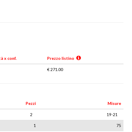
à x conf.
Prezzo listino
€ 271.00
Pezzi
Misure
2
19-21
1
75