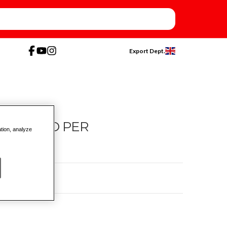
Export Dept.
RTIMENTO PER
ation, analyze