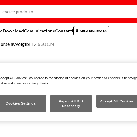
mo
Download
Comunicazione
Contatti
AREA RISERVATA
orse avvolgibili
630 CN
BORSA AVVOLGIBILE CON ASSO
Accept All Cookies”, you agree to the storing of cookies on your device to enhance site navig
MANUTENZIONE AUTO (18 PZ)
nd assist in our marketing efforts.
Reject All But
Accept All Cookies
630 CN
Cookies Settings
Necessary