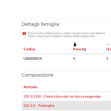
Dettagli famiglia
Prezzi in Euro IVA esclusa, validi solo per il mercato italiano
Prices in Euro VAT excluded, valid for Italian market only
Codice
Peso kg
Q.t
U06300014
3
1
Composizione
Articolo
235 1/2 EN - Chiavi a bussola con bocca esagonale
236 1/2 - Prolunghe