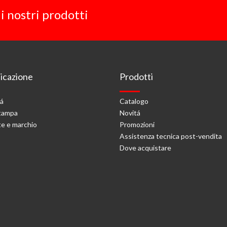
i nostri prodotti
cazione
Prodotti
tá
Catalogo
stampa
Novitá
e e marchio
Promozioni
Assistenza tecnica post-vendita
Dove acquistare