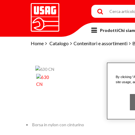
Prodotti
Chi sia
Home
Catalogo
Contenitori e assortimenti
B
By clicking “
site usage, a
Borsa in nylon con cinturino