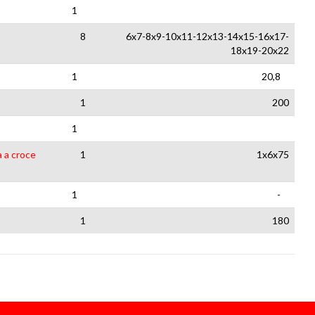
1
8
6x7-8x9-10x11-12x13-14x15-16x17-
18x19-20x22
1
20,8
1
200
1
a a croce
1
1x6x75
1
-
1
180