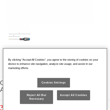
SCOPRI PERCHE' E' UNICO
By clicking “Accept All Cookies”, you agree to the storing of cookies on your
device to enhance site navigation, analyze site usage, and assist in our
marketing efforts.
GIRAVITI PER VITI CON IMPRONTA
Cookies Settings
A CROCE POZIDRIV®-SUPADRIV®
Reject All But
Accept All Cookies
Necessary
324 PZ