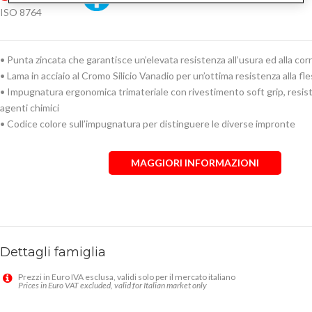
ISO 8764
• Punta zincata che garantisce un’elevata resistenza all’usura ed alla cor
• Lama in acciaio al Cromo Silicio Vanadio per un’ottima resistenza alla fl
• Impugnatura ergonomica trimateriale con rivestimento soft grip, resist
agenti chimici
• Codice colore sull’impugnatura per distinguere le diverse impronte
MAGGIORI INFORMAZIONI
Dettagli famiglia
Prezzi in Euro IVA esclusa, validi solo per il mercato italiano
Prices in Euro VAT excluded, valid for Italian market only