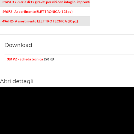
324 SH12 - Serie di 12 giraviti per viti con intaglio, impronta a croce PHILLIPS® e 
496 F2 - Assortimento ELETTRONICA (125 pz)
496 H2 - Assortimento ELETTROTECNICA (85 pz)
Download
324 PZ - Scheda tecnica
290 KB
Altri dettagli