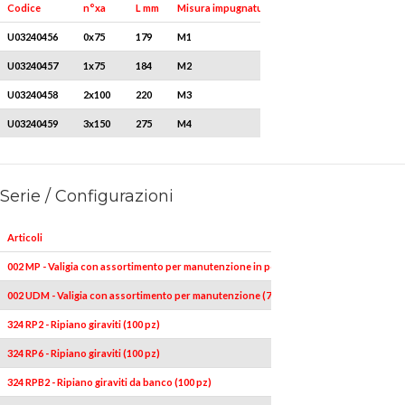
Q.tà x conf.
Codice
n°xa
L mm
Misura impugnatura
U03240456
0x75
179
M1
5
U03240457
1x75
184
M2
5
U03240458
2x100
220
M3
5
U03240459
3x150
275
M4
1
Serie / Configurazioni
Articoli
002 MP - Valigia con assortimento per manutenzione in pollici (174 pz)
002 UDM - Valigia con assortimento per manutenzione (74 pz)
324 RP2 - Ripiano giraviti (100 pz)
324 RP6 - Ripiano giraviti (100 pz)
324 RPB2 - Ripiano giraviti da banco (100 pz)