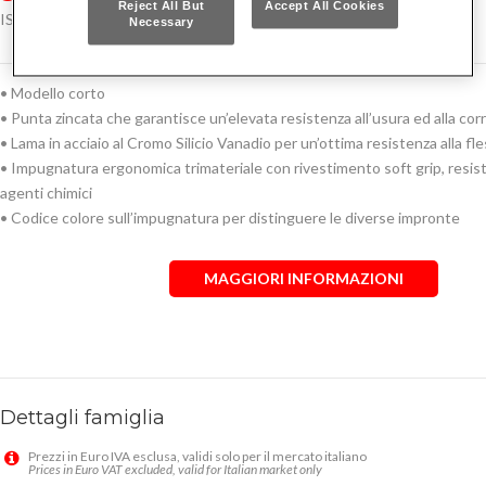
Reject All But
Accept All Cookies
ISO 8764
Necessary
• Modello corto
• Punta zincata che garantisce un’elevata resistenza all’usura ed alla cor
• Lama in acciaio al Cromo Silicio Vanadio per un’ottima resistenza alla fl
• Impugnatura ergonomica trimateriale con rivestimento soft grip, resist
agenti chimici
• Codice colore sull’impugnatura per distinguere le diverse impronte
MAGGIORI INFORMAZIONI
Dettagli famiglia
Prezzi in Euro IVA esclusa, validi solo per il mercato italiano
Prices in Euro VAT excluded, valid for Italian market only