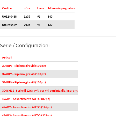
Q.tà x conf.
Codice
n°xa
L mm
Misura impugnatura
U03240468
1x35
91
M0
5
U03240469
2x35
91
M2
5
Serie / Configurazioni
Articoli
324 RP1 - Ripiano giraviti (100 pz)
324 RP5 - Ripiano giraviti (100 pz)
324 RP6 - Ripiano giraviti (100 pz)
324 SH12 - Serie di 12 giraviti per viti con intaglio, impronta a croce PHILLIPS® e 
496 B1 - Assortimento AUTO (87 pz)
496 B2 - Assortimento AUTO (146 pz)
496 B3 - Assortimento AUTO (203 pz)