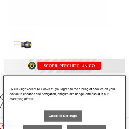
SCOPRI PERCHE' E' UNICO
By clicking “Accept All Cookies”, you agree to the storing of cookies on your
device to enhance site navigation, analyze site usage, and assist in our
GIRAVITI PER VITI CON IMPRONTA
marketing efforts.
A CROCE PHILLIPS®
Cookies Settings
324 NPH