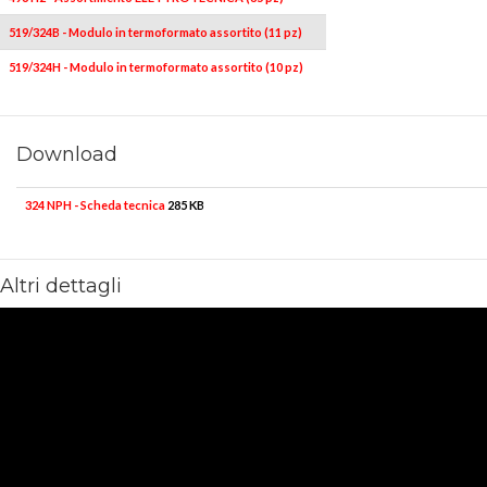
519/324B - Modulo in termoformato assortito (11 pz)
519/324H - Modulo in termoformato assortito (10 pz)
Download
324 NPH - Scheda tecnica
285 KB
Altri dettagli