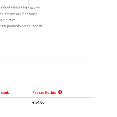
cricchetto contro la vite
esistenza alla flessione
a e sicura
d un pannello portautensili
 conf.
Prezzo listino
€ 54.00