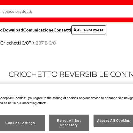
mo
Download
Comunicazione
Contatti
AREA RISERVATA
Cricchetti 3/8"
237 B 3/8
CRICCHETTO REVERSIBILE CON 
237 B 3/8
Accept All Cookies”, you agree to the storing of cookies on your device to enhance site navig
ISO 3315
nd assist in our marketing efforts.
Modello a 72 denti con angolo di ripresa di soli 5°
Reject All But
Accept All Cookies
Cookies Settings
Necessary
Meccanismo sigillato grazie alla testa in acciaio forgiata in un co