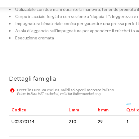
Inversione a leva utilizzabile con una sola mano
Utilizzabile con due mani durante la manovra, tenendo premuto il 
Corpo in acciaio forgiato con sezione a "doppia T": leggerezza e r
Impugnatura bimateriale conica per garantire una pressa perfett
Asola di aggancio sull'impugnatura per appendere il cricchetto a
Esecuzione cromata
Dettagli famiglia
Prezzi in Euro IVA esclusa, validi solo per il mercato italiano
Prices in Euro VAT excluded, valid for Italian market only
Codice
L mm
b mm
Q.tà x
U02370114
210
29
1