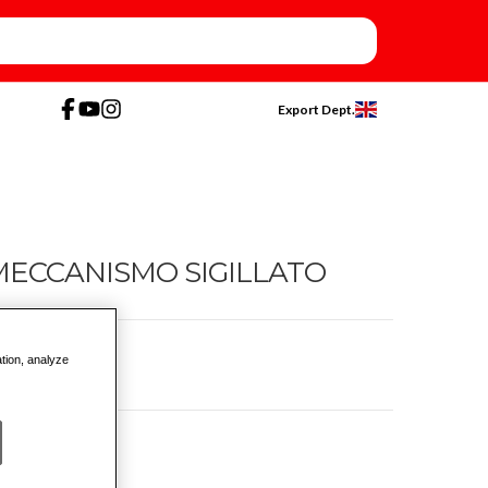
Export Dept.
MECCANISMO SIGILLATO
ation, analyze
rpo unico