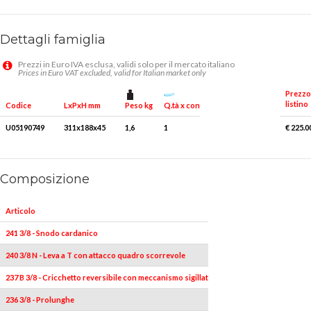
Dettagli famiglia
Prezzi in Euro IVA esclusa, validi solo per il mercato italiano
Prices in Euro VAT excluded, valid for Italian market only
Prezzo
listino
Peso kg
Q.tà x conf.
Codice
LxPxH mm
U05190749
311x188x45
1,6
1
€ 225.0
Composizione
Articolo
Pezzi
241 3/8 - Snodo cardanico
1
240 3/8 N - Leva a T con attacco quadro scorrevole
1
237 B 3/8 - Cricchetto reversibile con meccanismo sigillato
1
236 3/8 - Prolunghe
2