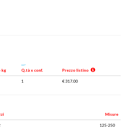
 kg
Q.tà x conf.
Prezzo listino
1
€ 317.00
zi
Misure
2
125-250