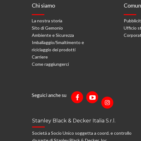
Chi siamo
Comuni
La nostra storia
Pubblici
Sito di Gemonio
Ufficio 
Ambiente e Sicurezza
Corporat
Imballaggio/Smaltimento e
riciclaggio dei prodotti
Carriere
Come raggiungerci
Seguici anche su
Stanley Black & Decker Italia S.r.l.
Societá a Socio Unico soggetta a coord. e controllo
da parte di Stanley Black & Decker, Inc.