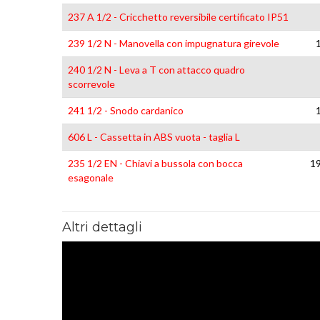
237 A 1/2 - Cricchetto reversibile certificato IP51
239 1/2 N - Manovella con impugnatura girevole
240 1/2 N - Leva a T con attacco quadro
scorrevole
241 1/2 - Snodo cardanico
606 L - Cassetta in ABS vuota - taglia L
235 1/2 EN - Chiavi a bussola con bocca
1
esagonale
Altri dettagli