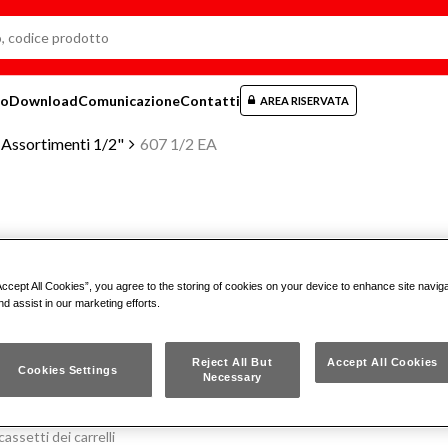
mo
Download
Comunicazione
Contatti
AREA RISERVATA
Assortimenti 1/2"
607 1/2 EA
ASSORTIMENTO IN CASSETTA DI
ESAGONALI (25 PZ)
Accept All Cookies”, you agree to the storing of cookies on your device to enhance site navig
nd assist in our marketing efforts.
607 1/2 EA
Reject All But
Accept All Cookies
Cookies Settings
Necessary
ura rapida
assetti dei carrelli