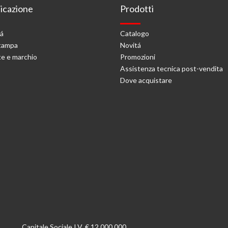
cazione
Prodotti
tá
Catalogo
stampa
Novitá
e e marchio
Promozioni
Assistenza tecnica post-vendita
Dove acquistare
Capitale Sociale I.V. € 12.000.000