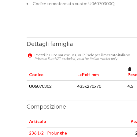
Codice termoformato vuoto: U06070300Q
Dettagli famiglia
Prezzi in Euro IVA esclusa, validi solo per il mercato italiano
Prices in Euro VAT excluded, valid for Italian market only
Codice
LxPxH mm
Peso
U06070302
435x270x70
4,5
Composizione
Articolo
Pez
236 1/2 - Prolunghe