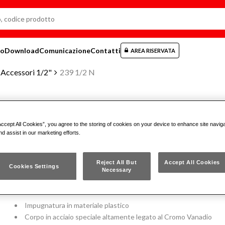
mo
Download
Comunicazione
Contatti
AREA RISERVATA
Accessori 1/2"
239 1/2 N
MANOVELLA CON IMPUGNATURA
Accept All Cookies”, you agree to the storing of cookies on your device to enhance site navig
nd assist in our marketing efforts.
239 1/2 N
Reject All But
Accept All Cookies
Cookies Settings
Necessary
ISO 3315
Impugnatura in materiale plastico
Corpo in acciaio speciale altamente legato al Cromo Vanadio