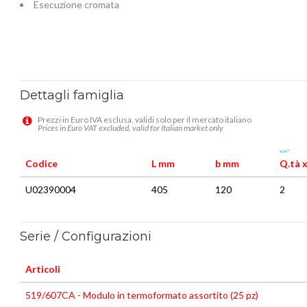
Esecuzione cromata
Dettagli famiglia
Prezzi in Euro IVA esclusa, validi solo per il mercato italiano
Prices in Euro VAT excluded, valid for Italian market only
Codice
L mm
b mm
Q.tà x
U02390004
405
120
2
Serie / Configurazioni
Articoli
519/607CA - Modulo in termoformato assortito (25 pz)