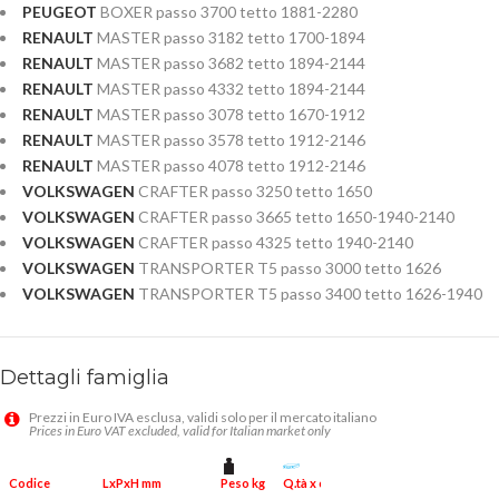
PEUGEOT
BOXER passo 3700 tetto 1881-2280
RENAULT
MASTER passo 3182 tetto 1700-1894
RENAULT
MASTER passo 3682 tetto 1894-2144
RENAULT
MASTER passo 4332 tetto 1894-2144
RENAULT
MASTER passo 3078 tetto 1670-1912
RENAULT
MASTER passo 3578 tetto 1912-2146
RENAULT
MASTER passo 4078 tetto 1912-2146
VOLKSWAGEN
CRAFTER passo 3250 tetto 1650
VOLKSWAGEN
CRAFTER passo 3665 tetto 1650-1940-2140
VOLKSWAGEN
CRAFTER passo 4325 tetto 1940-2140
VOLKSWAGEN
TRANSPORTER T5 passo 3000 tetto 1626
VOLKSWAGEN
TRANSPORTER T5 passo 3400 tetto 1626-1940
Dettagli famiglia
Prezzi in Euro IVA esclusa, validi solo per il mercato italiano
Prices in Euro VAT excluded, valid for Italian market only
Peso kg
Q.tà x conf.
Codice
LxPxH mm