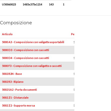
U50060023
1485x375x1214
143
1
Composizione
Articolo
Pezzi
Misure
5000 A3 - Composizione con valigette asportabili
1
-
5000 D3 - Composizione con cassetti
1
-
5000 D4 - Composizione con cassetti
1
-
5000 F3 - Composizione con valigette e cassetti
1
-
5002 B2N - Base
1
-
5002 R3 - Ripiano
1
-
5002 SA2 - Porta documenti
1
-
5002 Z1 - Distanziale
1
-
5002 Z2 - Supporto morsa
1
-