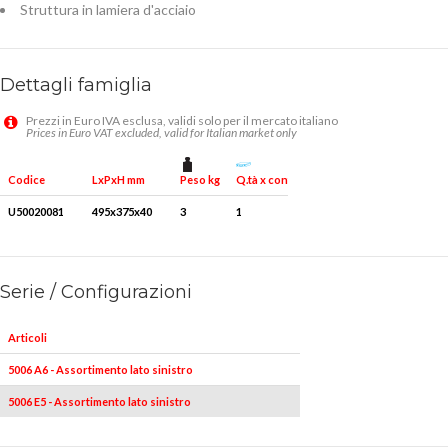
Struttura in lamiera d'acciaio
Dettagli famiglia
Prezzi in Euro IVA esclusa, validi solo per il mercato italiano
Prices in Euro VAT excluded, valid for Italian market only
Peso kg
Q.tà x conf.
Codice
LxPxH mm
U50020081
495x375x40
3
1
Serie / Configurazioni
Articoli
5006 A6 - Assortimento lato sinistro
5006 E5 - Assortimento lato sinistro