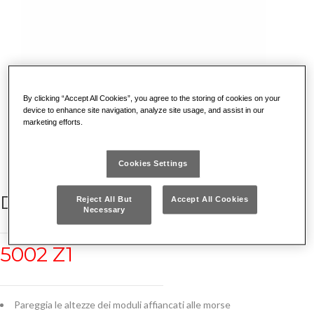
By clicking “Accept All Cookies”, you agree to the storing of cookies on your
device to enhance site navigation, analyze site usage, and assist in our
marketing efforts.
Cookies Settings
DISTANZIALE
Reject All But
Accept All Cookies
Necessary
5002 Z1
Pareggia le altezze dei moduli affiancati alle morse