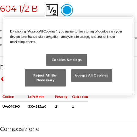
604 1/2 B
Cassetta in ABS ad alta resistenza con sistema di chiusura rapida
By clicking “Accept All Cookies”, you agree to the storing of cookies on your
device to enhance site navigation, analyze site usage, and assist in our
Il modulo interno è studiato per essere modulare con i cassetti dei car
marketing efforts.
Codice termoformato vuoto: U06040300Q
Cookies Settings
Dettagli famiglia
Reject All But
Accept All Cookies
Prezzi in Euro IVA esclusa, validi solo per il mercato italiano
Necessary
Prices in Euro VAT excluded, valid for Italian market only
Peso kg
Q.tà x conf.
Codice
LxPxH mm
U06040303
330x215x60
2
1
Composizione