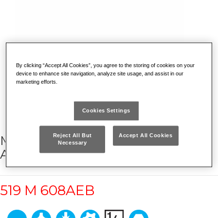
By clicking “Accept All Cookies”, you agree to the storing of cookies on your
device to enhance site navigation, analyze site usage, and assist in our
marketing efforts.
Cookies Settings
Reject All But
Accept All Cookies
MODULO IN SPUGNA BICOLORE
Necessary
ASSORTITO (37 PZ)
519 M 608AEB