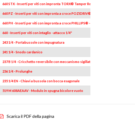
660 STX - Inserti per viti con impronta TORX® Tamper Resistant - attacco 1/4"
660 PZ - Inserti per viti con impronta a croce POZIDRIV® - SUPADRIV® - attacco 1/4"
660 PH - Inserti per viti con impronta a croce PHILLIPS® - attacco 1/4"
660 - Inserti per viti con intaglio - attacco 1/4"
243 1/4 - Portabussole con impugnatura
241 1/4 - Snodo cardanico
237 B 1/4 - Cricchetto reversibile con meccanismo sigillato
236 1/4 - Prolunghe
235 1/4 EN - Chiavi a bussola con bocca esagonale
519 M 608AEAAV - Modulo in spugna bicolore vuoto
Scarica il PDF della pagina