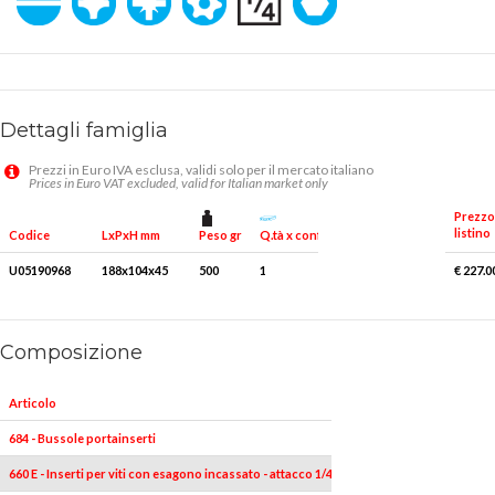
Dettagli famiglia
Prezzi in Euro IVA esclusa, validi solo per il mercato italiano
Prices in Euro VAT excluded, valid for Italian market only
Prezzo
listino
Peso gr
Q.tà x conf.
Codice
LxPxH mm
U05190968
188x104x45
500
1
€ 227.0
Composizione
Articolo
684 - Bussole portainserti
660 E - Inserti per viti con esagono incassato - attacco 1/4"