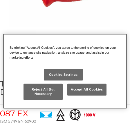
By clicking “Accept All Cookies”, you agree to the storing of cookies on your
device to enhance site navigation, analyze site usage, and assist in our
marketing efforts.
Cookies Settings
TRONCHESI ISOLATI A TAGLIENTE
DIAGONALE 1000 V
Reject All But
Accept All Cookies
Necessary
087 EX
ISO 5749 EN 60900