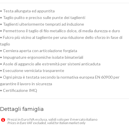
• Testa allungata ed appuntita
• Taglio pulito e preciso sulle punte dei taglienti
• Taglienti ulteriormente temprati ad induzione
• Permettono il taglio di filo metallico dolce, di media durezza e duro
• Fulcro più vicino al tagliente per una riduzione dello sforzo in fase di
taglio
• Cerniera aperta con articolazione forgiata
• Impugnature ergonomiche isolate bimateriali
• Asole di aggancio alle estremità per sistemi anticaduta
• Esecuzione verniciata trasparente
• Ogni pinza è testata secondo la normativa europea EN 60900 per
garantire il lavoro in sicurezza
• Certificazione IMQ
Dettagli famiglia
Prezzi in Euro IVA esclusa, validi solo per il mercato italiano
Prices in Euro VAT excluded, valid for Italian market only