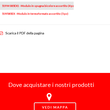
519 M 085EX1 - Modulo in spugna bicolore assortito (4 pz)
519/085EX - Modulo in termoformato assortito (5 pz)
Scarica il PDF della pagina
Dove acquistare i nostri prodotti
VEDI MAPPA