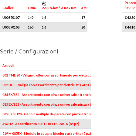
Prezzo
listino
2200 N/mm² Ø max mm
Q.tà x conf.
Codice
L mm
a mm
U00870107
140
1,4
17
1
€ 42.30
U00870108
160
1,6
20
1
€ 44.10
Serie / Configurazioni
Articoli
002 TME 20 - Valigia trolley con assortimento per elettrotecnica (20 pz)
002 UDE - Valigia con assortimento per elettricisti (74 pz)
085 EX/SE2 - Assortimento con pinza universale e tronchese a tagliente diagonale isol
085 EX/SE3 - Assortimento con pinza universale, pinza a becchi mezzotondi diritti e tr
085 EX/SH20 - Gancio multiplo da parete con pinze e tronchesi isolati 1000 V
496 H2 - Assortimento ELETTROTECNICA (85 pz)
519 M 085EX - Modulo in spugna bicolore assortito (5 pz)