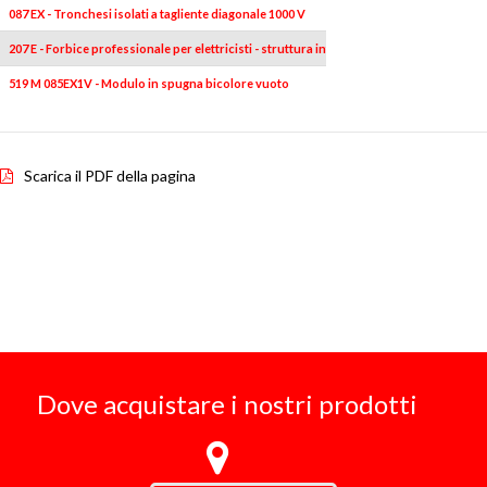
087 EX - Tronchesi isolati a tagliente diagonale 1000 V
1
207 E - Forbice professionale per elettricisti - struttura integrale in acciaio inox
519 M 085EX1V - Modulo in spugna bicolore vuoto
1
Scarica il PDF della pagina
Dove acquistare i nostri prodotti