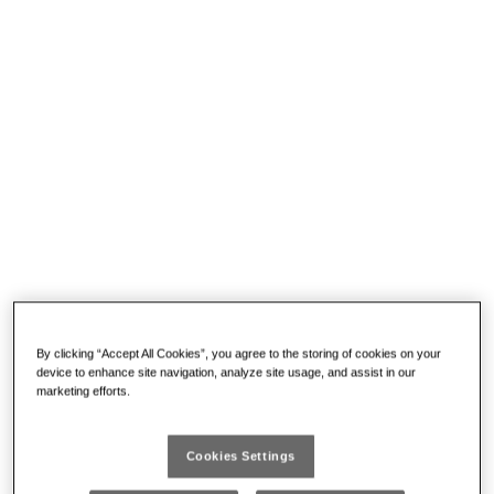
285 DS12
Da € 120
SERIE DI 12 CHIAVI COMBINATE
By clicking “Accept All Cookies”, you agree to the storing of cookies on your
Forchetta ribassata inclinata di 15°
device to enhance site navigation, analyze site usage, and assist in our
Impugnatura ergonomica
marketing efforts.
Testa poligonale disassata e piegata di 15°
Fornita con supporto in materiale plastico
Cookies Settings
DETTAGLI