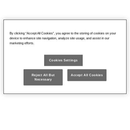
Da € 6.65
CHIAVI A FORCHETTA DOPPIE IN POLLICI
Forchette inclinate di 15°
By clicking “Accept All Cookies”, you agree to the storing of cookies on your
Acciaio al Cromo Vanadio
device to enhance site navigation, analyze site usage, and assist in our
Esecuzione cromata
marketing efforts.
DETTAGLI
Cookies Settings
Reject All But
Accept All Cookies
Necessary
Set / Serie
(10)
Prodotti Sciolti
Set / Serie
Ricambi / Accessori