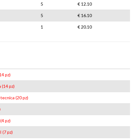
5
€ 12.10
5
€ 16.10
1
€ 20.10
14 pz)
 (14 pz)
tecnica (20 pz)
)
(4 pz)
 (7 pz)