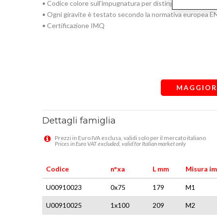
• Codice colore sull’impugnatura per distinguere le diver
• Ogni giravite è testato secondo la normativa europea EN 
• Certificazione IMQ
MAGGIOR
Dettagli famiglia
Prezzi in Euro IVA esclusa, validi solo per il mercato italiano
Prices in Euro VAT excluded, valid for Italian market only
Codice
n°xa
L mm
Misura i
U00910023
0x75
179
M1
U00910025
1x100
209
M2