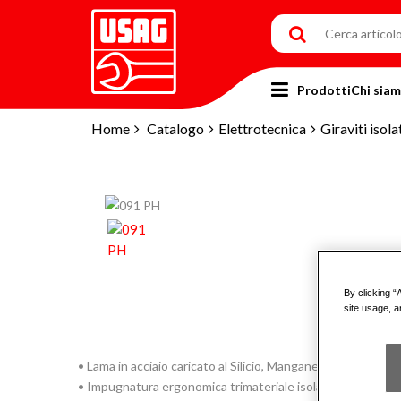
Prodotti
Chi sia
Home
Catalogo
Elettrotecnica
Giraviti isol
By clicking “
site usage, a
• Lama in acciaio caricato al Silicio, Manganese e Molibde
• Impugnatura ergonomica trimateriale isolata con rivestime