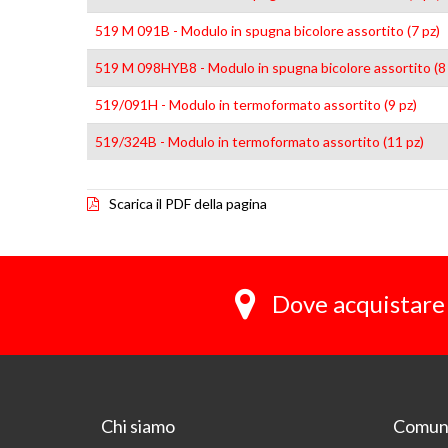
519 M 091B - Modulo in spugna bicolore assortito (7 pz)
519 M 098HYB8 - Modulo in spugna bicolore assortito (8 
519/091H - Modulo in termoformato assortito (9 pz)
519/324B - Modulo in termoformato assortito (11 pz)
Scarica il PDF della pagina
Dove acquistare 
Chi siamo
Comuni