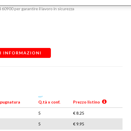
se impronte
60900 per garantire il lavoro in sicurezza
I INFORMAZIONI
mpugnatura
Q.tà x conf.
Prezzo listino
5
€ 8.25
5
€ 9.95