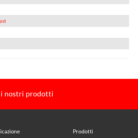
pz)
i nostri prodotti
cazione
Prodotti