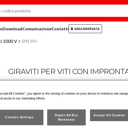
mo
Download
Comunicazione
Contatti
AREA RISERVATA
ati 1000 V
091 PH
GIRAVITI PER VITI CON IMPRONTA
091 PH
Accept All Cookies”, you agree to the storing of cookies on your device to enhance site navig
ISO 8764 EN 60900
nd assist in our marketing efforts.
Reject All But
Accept All Cookies
no con esecuzione fosfatata
Cookies Settings
Necessary
nto soft grip, resistente ad olii ed agenti chimici